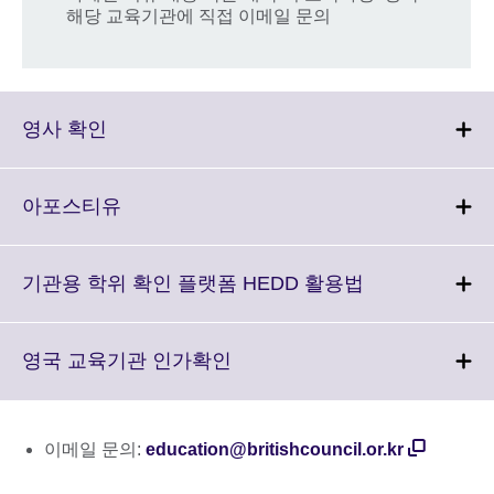
해당 교육기관에 직접 이메일 문의
Click
영사 확인
to
expand.
More
Click
아포스티유
information
to
available.
expand.
More
Click
기관용 학위 확인 플랫폼 HEDD 활용법
information
to
available.
expand.
More
Click
영국 교육기관 인가확인
information
to
available.
expand.
More
이메일 문의:
education@britishcouncil.or.kr
information
available.