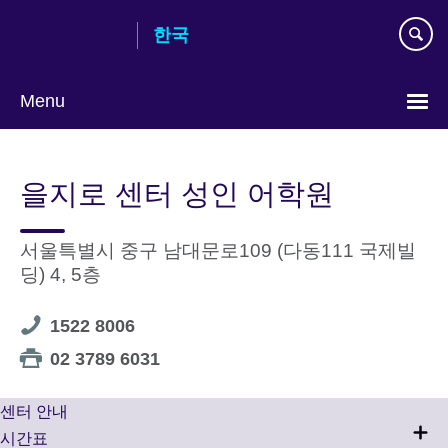
Skip
한국
to
main
content
Menu
Languages
을지로 센터 성인 어학원
서울특별시 중구 남대문로109 (다동111 국제빌
딩) 4, 5층
Telephone
1522 8006
number
Telephone
02 3789 6031
number
센터 안내
시간표