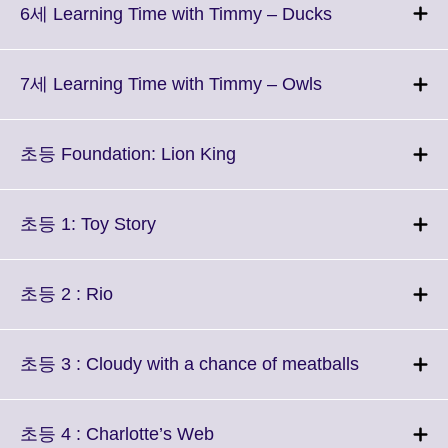
Click
6세 Learning Time with Timmy – Ducks
to
expand.
More
Click
7세 Learning Time with Timmy – Owls
information
to
available.
expand.
More
Click
초등 Foundation: Lion King
information
to
available.
expand.
More
Click
초등 1: Toy Story
information
to
available.
expand.
More
Click
초등 2 : Rio
information
to
available.
expand.
More
Click
초등 3 : Cloudy with a chance of meatballs
information
to
available.
expand.
More
Click
초등 4 : Charlotte’s Web