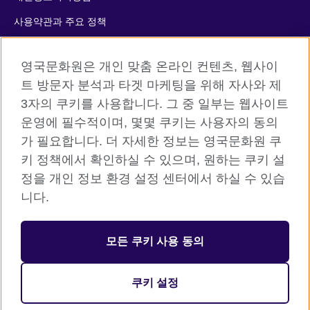
사용약관과 주요 정책
쿠키
영국문화원은 개인 맞춤 온라인 컨텐츠, 웹사이
사이트맵
트 방문자 분석과 타겟 마케팅을 위해 자사와 제
3자의 쿠키를 사용합니다. 그 중 일부는 웹사이트
© 2026 British Council
운영에 필수적이며, 몇몇 쿠키는 사용자의 동의
The United Kingdom’s international organisation for cultural
가 필요합니다. 더 자세한 정보는 영국문화원 쿠
relations and educational opportunities. A registered charity:
키 정책에서 확인하실 수 있으며, 원하는 쿠키 설
209131 (England and Wales) SC037733 (Scotland)
정을 개인 정보 환경 설정 센터에서 하실 수 있습
니다.
등록번호: 110-84-01679 대표자: 사라 데브롤
서울시 중구 서소문로 11길 19 (정동 34-5 배재정동빌딩B동) 2층
모든 쿠키 사용 동의
주한영국문화원 (우) 04516
대표전화: 사무소 02 3702 0601 성인 어학원 1522 8006 어린이
쿠키 설정
어학원 1522 5009 / 팩스: 02 3702 0660