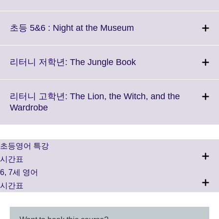
information
to
available.
expand.
More
Click
초등 5&6 : Night at the Museum
information
to
available.
expand.
More
Click
리터니 저학년: The Jungle Book
information
to
available.
expand.
More
리터니 고학년: The Lion, the Witch, and the
information
Click
Wardrobe
available.
to
expand.
More
초등영어 특강
information
시간표
available.
6, 7세 영어
시간표