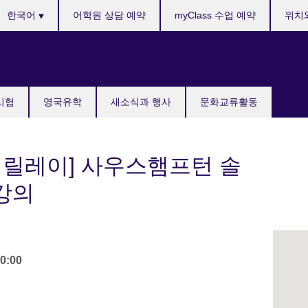
anguages
한국어
어학원 상담 예약
myClass 수업 예약
위치
국시험
영국유학
새소식과 행사
문화교류활동
 릴레이] 사우스햄프턴 솔
강의
0:00