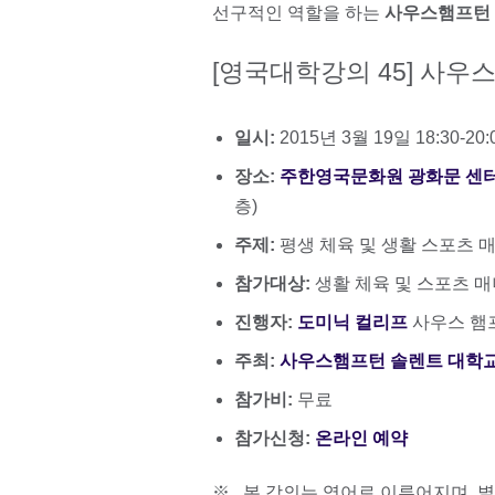
선구적인 역할을 하는
사우스햄프턴 
[영국대학강의 45] 사우
일시:
2015년 3월 19일 18:30-20:
장소:
주한영국문화원 광화문 센
층)
주제:
평생 체육 및 생활 스포츠 
참가대상:
생활 체육 및 스포츠 매
진행자:
도미닉 컬리프
사우스 햄
주최:
사우스햄프턴 솔렌트 대학
참가비:
무료
참가신청:
온라인 예약
※ 본 강의는 영어로 이루어지며, 