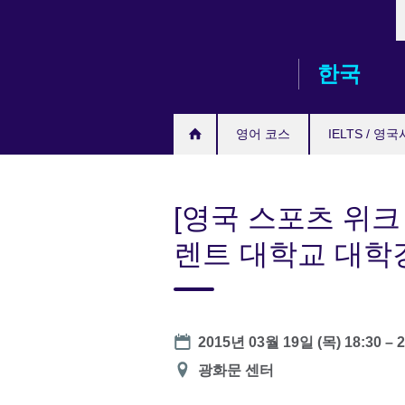
L
Skip
to
main
한국
content
영어 코스
IELTS / 영
[영국 스포츠 위크
렌트 대학교 대학
Date
2015년 03월 19일 (목)
18:30
–
2
장
광화문 센터
소