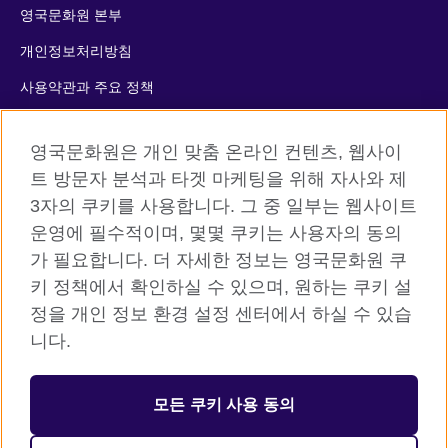
영국문화원 본부
개인정보처리방침
사용약관과 주요 정책
쿠키
영국문화원은 개인 맞춤 온라인 컨텐츠, 웹사이
사이트맵
트 방문자 분석과 타겟 마케팅을 위해 자사와 제
3자의 쿠키를 사용합니다. 그 중 일부는 웹사이트
© 2026 British Council
운영에 필수적이며, 몇몇 쿠키는 사용자의 동의
The United Kingdom’s international organisation for cultural
가 필요합니다. 더 자세한 정보는 영국문화원 쿠
relations and educational opportunities. A registered charity:
키 정책에서 확인하실 수 있으며, 원하는 쿠키 설
209131 (England and Wales) SC037733 (Scotland)
정을 개인 정보 환경 설정 센터에서 하실 수 있습
니다.
등록번호: 110-84-01679 대표자: 사라 데브롤
서울시 중구 서소문로 11길 19 (정동 34-5 배재정동빌딩B동) 2층
모든 쿠키 사용 동의
주한영국문화원 (우) 04516
대표전화: 사무소 02 3702 0601 성인 어학원 1522 8006 어린이