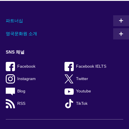
파트너십
영국문화원 소개
SNS 채널
Facebook
Facebook IELTS
Instagram
Twitter
Blog
Youtube
RSS
TikTok