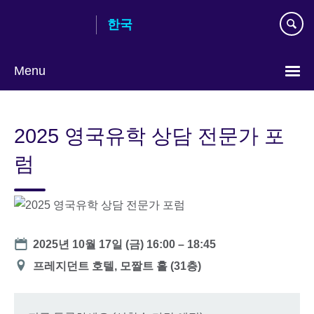
Skip
한국
to
main
content
Menu
Languages
2025 영국유학 상담 전문가 포
럼
Date
2025년 10월 17일 (금)
16:00
–
18:45
장
프레지던트 호텔, 모짤트 홀 (31층)
소