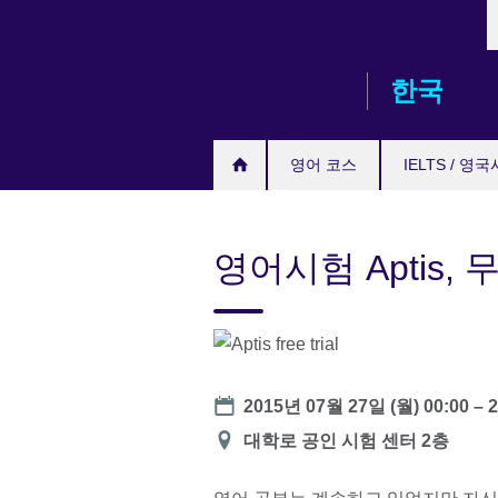
L
Skip
to
main
한국
content
영어 코스
IELTS / 영
영어시험 Aptis,
Date
2015년 07월 27일 (월) 00:00
–
장
대학로 공인 시험 센터 2층
소