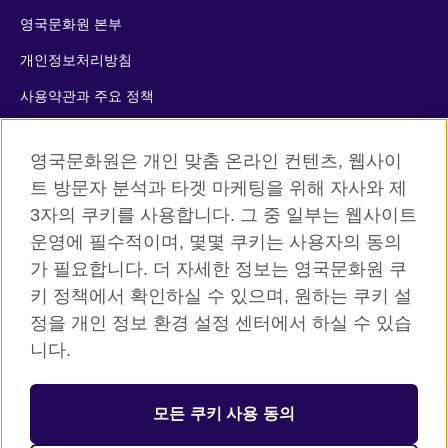
영국문화원 본부
개인정보처리방침
사용약관과 주요 정책
쿠키
영국문화원은 개인 맞춤 온라인 컨텐츠, 웹사이
사이트맵
트 방문자 분석과 타겟 마케팅을 위해 자사와 제
3자의 쿠키를 사용합니다. 그 중 일부는 웹사이트
© 2026 British Council
운영에 필수적이며, 몇몇 쿠키는 사용자의 동의
The United Kingdom’s international organisation for cultural
가 필요합니다. 더 자세한 정보는 영국문화원 쿠
relations and educational opportunities. A registered charity:
키 정책에서 확인하실 수 있으며, 원하는 쿠키 설
209131 (England and Wales) SC037733 (Scotland)
정을 개인 정보 환경 설정 센터에서 하실 수 있습
니다.
등록번호: 110-84-01679 대표자: 사라 데브롤
서울시 중구 서소문로 11길 19 (정동 34-5 배재정동빌딩B동) 2층
모든 쿠키 사용 동의
주한영국문화원 (우) 04516
대표전화: 사무소 02 3702 0601 성인 어학원 1522 8006 어린이