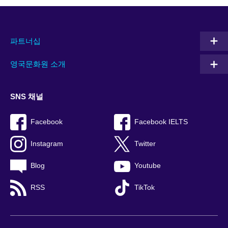
파트너십
영국문화원 소개
SNS 채널
Facebook
Facebook IELTS
Instagram
Twitter
Blog
Youtube
RSS
TikTok