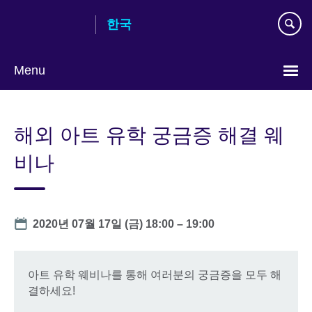
Skip
한국
to
main
content
Menu
Languages
해외 아트 유학 궁금증 해결 웨
비나
Date
2020년 07월 17일 (금)
18:00
–
19:00
아트 유학 웨비나를 통해 여러분의 궁금증을 모두 해
결하세요!