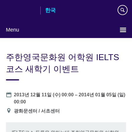
Skip
한국
to
main
content
Menu
Languages
주한영국문화원 어학원 IELTS
코스 새학기 이벤트
Date
2013년 12월 11일 (수) 00:00
–
2014년 01월 05일 (일)
00:00
장
광화문센터 / 서초센터
소