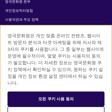
영국문화원 본부
개인정보처리방침
사용약관과 주요 정책
쿠키
영국문화원은 개인 맞춤 온라인 컨텐츠, 웹사이
사이트맵
트 방문자 분석과 타겟 마케팅을 위해 자사와 제
3자의 쿠키를 사용합니다. 그 중 일부는 웹사이트
© 2026 British Council
운영에 필수적이며, 몇몇 쿠키는 사용자의 동의
The United Kingdom’s international organisation for cultural
가 필요합니다. 더 자세한 정보는 영국문화원 쿠
relations and educational opportunities. A registered charity:
키 정책에서 확인하실 수 있으며, 원하는 쿠키 설
209131 (England and Wales) SC037733 (Scotland)
정을 개인 정보 환경 설정 센터에서 하실 수 있습
니다.
등록번호: 110-84-01679 대표자: 사라 데브롤
서울시 중구 서소문로 11길 19 (정동 34-5 배재정동빌딩B동) 2층
모든 쿠키 사용 동의
주한영국문화원 (우) 04516
대표전화: 사무소 02 3702 0601 성인 어학원 1522 8006 어린이