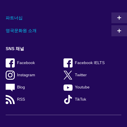
파트너십
영국문화원 소개
SNS 채널
Facebook
Facebook IELTS
Instagram
Twitter
Blog
Youtube
RSS
TikTok