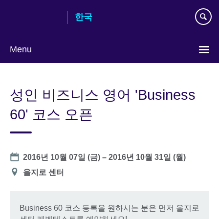
Skip
한국
to
main
content
Menu
Languages
성인 비즈니스 영어 'Business
60' 코스 오픈
Date
2016년 10월 07일 (금)
–
2016년 10월 31일 (월)
장
을지로 센터
소
Business 60 코스 등록을 원하시는 분은 먼저 을지로