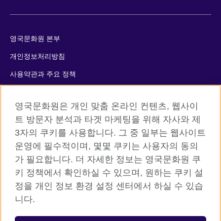
영국문화원 본부
개인정보처리방침
사용약관과 주요 정책
쿠키
영국문화원은 개인 맞춤 온라인 컨텐츠, 웹사이
사이트맵
트 방문자 분석과 타겟 마케팅을 위해 자사와 제
3자의 쿠키를 사용합니다. 그 중 일부는 웹사이트
© 2026 British Council
운영에 필수적이며, 몇몇 쿠키는 사용자의 동의
The United Kingdom’s international organisation for cultural
가 필요합니다. 더 자세한 정보는 영국문화원 쿠
relations and educational opportunities. A registered charity:
키 정책에서 확인하실 수 있으며, 원하는 쿠키 설
209131 (England and Wales) SC037733 (Scotland)
정을 개인 정보 환경 설정 센터에서 하실 수 있습
니다.
등록번호: 110-84-01679 대표자: 사라 데브롤
서울시 중구 서소문로 11길 19 (정동 34-5 배재정동빌딩B동) 2층