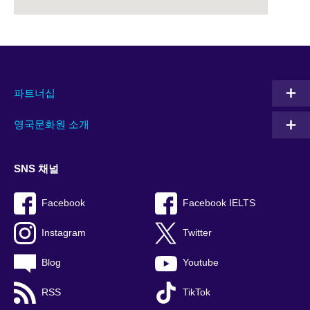
파트너십
영국문화원 소개
SNS 채널
Facebook
Facebook IELTS
Instagram
Twitter
Blog
Youtube
RSS
TikTok