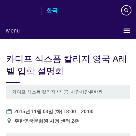
Skip
한국
to
main
content
Menu
Languages
카디프 식스폼 칼리지 영국 A레
벨 입학 설명회
카디프 식스폼 칼리지 / 제공: 사람사랑유학원
Date
2015년 11월 03일 (화)
18:00
–
20:00
장
주한영국문화원 시청 센터 2층
소