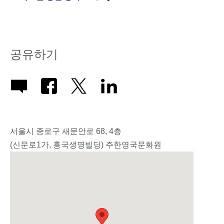
공유하기
서울시 종로구 새문안로 68, 4층
(신문로1가, 흥국생명빌딩) 주한영국문화원