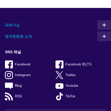
파트너십
영국문화원 소개
SNS 채널
Facebook
Facebook IELTS
Instagram
Twitter
Blog
Youtube
RSS
TikTok