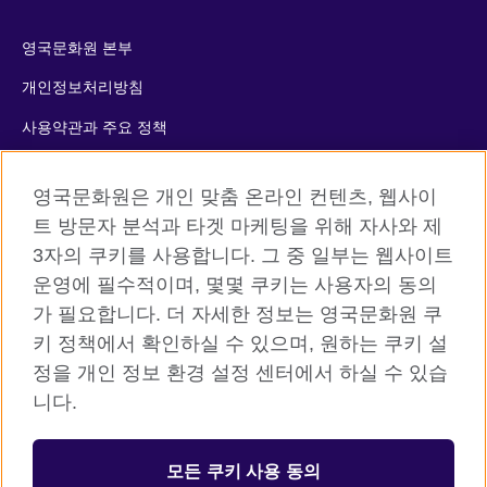
영국문화원 본부
개인정보처리방침
사용약관과 주요 정책
쿠키
영국문화원은 개인 맞춤 온라인 컨텐츠, 웹사이
사이트맵
트 방문자 분석과 타겟 마케팅을 위해 자사와 제
3자의 쿠키를 사용합니다. 그 중 일부는 웹사이트
© 2026 British Council
운영에 필수적이며, 몇몇 쿠키는 사용자의 동의
The United Kingdom’s international organisation for cultural
가 필요합니다. 더 자세한 정보는 영국문화원 쿠
relations and educational opportunities. A registered charity:
키 정책에서 확인하실 수 있으며, 원하는 쿠키 설
209131 (England and Wales) SC037733 (Scotland)
정을 개인 정보 환경 설정 센터에서 하실 수 있습
니다.
등록번호: 110-84-01679 대표자: 사라 데브롤
서울시 중구 서소문로 11길 19 (정동 34-5 배재정동빌딩B동) 2층
모든 쿠키 사용 동의
주한영국문화원 (우) 04516