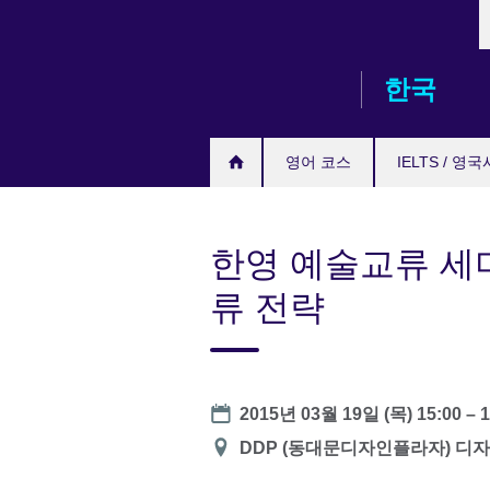
L
Skip
to
main
한국
content
영어 코스
IELTS / 영
한영 예술교류 세미
류 전략
Date
2015년 03월 19일 (목)
15:00
–
1
장
DDP (동대문디자인플라자) 디
소