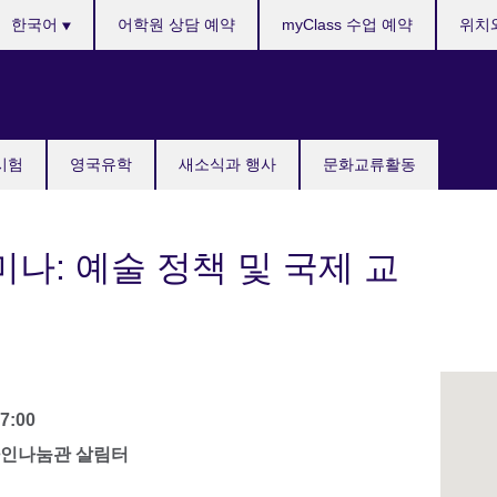
anguages
한국어
어학원 상담 예약
myClass 수업 예약
위치
국시험
영국유학
새소식과 행사
문화교류활동
나: 예술 정책 및 국제 교
7:00
자인나눔관 살림터