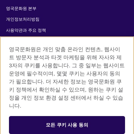
영국문화원 본부
개인정보처리방침
사용약관과 주요 정책
쿠키
영국문화원은 개인 맞춤 온라인 컨텐츠, 웹사이
사이트맵
트 방문자 분석과 타겟 마케팅을 위해 자사와 제
3자의 쿠키를 사용합니다. 그 중 일부는 웹사이트
© 2026 British Council
운영에 필수적이며, 몇몇 쿠키는 사용자의 동의
The United Kingdom’s international organisation for cultural
가 필요합니다. 더 자세한 정보는 영국문화원 쿠
relations and educational opportunities. A registered charity:
키 정책에서 확인하실 수 있으며, 원하는 쿠키 설
209131 (England and Wales) SC037733 (Scotland)
정을 개인 정보 환경 설정 센터에서 하실 수 있습
니다.
등록번호: 110-84-01679 대표자: 사라 데브롤
서울시 중구 서소문로 11길 19 (정동 34-5 배재정동빌딩B동) 2층
모든 쿠키 사용 동의
주한영국문화원 (우) 04516