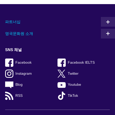
파트너십
영국문화원 소개
SNS 채널
Facebook
Facebook IELTS
Instagram
Twitter
Blog
Youtube
RSS
TikTok