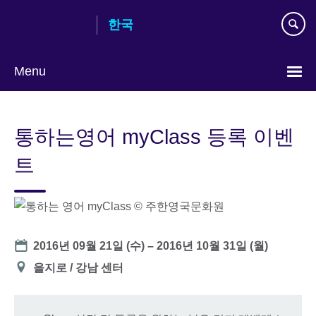
Skip
한국
to
main
content
Menu
Languages
통하는영어 myClass 등록 이벤
트
Date
2016년 09월 21일 (수)
–
2016년 10월 31일 (월)
장
을지로 / 강남 센터
소