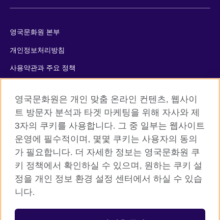
영국문화원 본부
개인정보처리방침
사용약관과 주요 정책
쿠키
영국문화원은 개인 맞춤 온라인 컨텐츠, 웹사이
사이트맵
트 방문자 분석과 타겟 마케팅을 위해 자사와 제
3자의 쿠키를 사용합니다. 그 중 일부는 웹사이트
© 2026 British Council
운영에 필수적이며, 몇몇 쿠키는 사용자의 동의
The United Kingdom’s international organisation for cultural
가 필요합니다. 더 자세한 정보는 영국문화원 쿠
relations and educational opportunities. A registered charity:
키 정책에서 확인하실 수 있으며, 원하는 쿠키 설
209131 (England and Wales) SC037733 (Scotland)
정을 개인 정보 환경 설정 센터에서 하실 수 있습
니다.
등록번호: 110-84-01679 대표자: 사라 데브롤
서울시 중구 서소문로 11길 19 (정동 34-5 배재정동빌딩B동) 2층