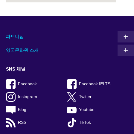
파트너십
영국문화원 소개
SNS 채널
Facebook
Facebook IELTS
Instagram
Twitter
Blog
Youtube
RSS
TikTok