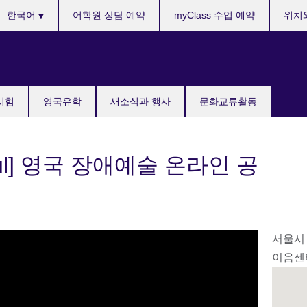
anguages
한국어
어학원 상담 예약
myClass 수업 예약
위치
국시험
영국유학
새소식과 행사
문화교류활동
 Seoul] 영국 장애예술 온라인 공
서울시 
이음센