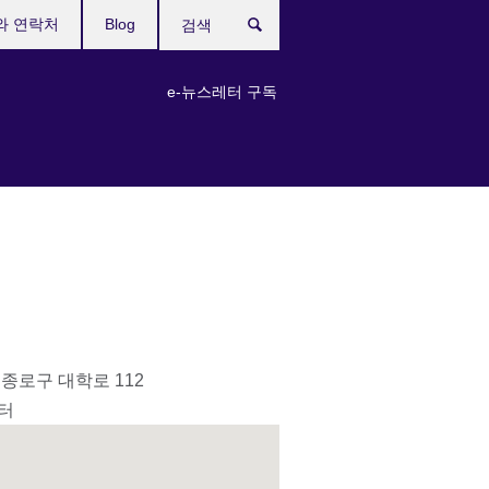
와 연락처
Blog
검
색
e-뉴스레터 구독
종로구 대학로 112
터