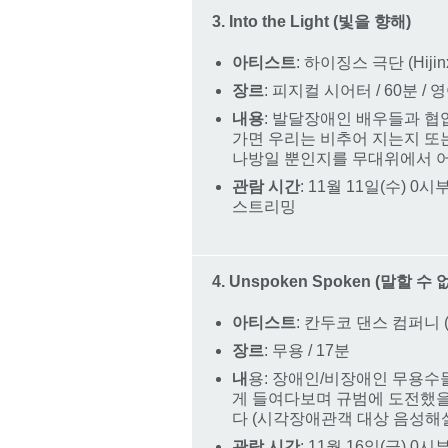
3. Into the Light (빛을 향해)
아티스트
: 하이징스 극단 (Hijinx
장르
: 피지컬 시어터 / 60분 / 
내용
: 발달장애인 배우들과 협
가면 우리는 비추어 지는지 또
나방일 뿐인지를 무대위에서 어
관람 시간
: 11월 11일(수) 0
스트리밍
4. Unspoken Spoken (말할 수
아티스트
: 칸두코 댄스 컴퍼니 (C
장르
: 무용 / 17분
내
용: 장애인/비장애인 무용수
게 들여다보며 규범에 도전했을
다 (시각장애관객 대상 음성해설
관람 시간
: 11월 16일(금) 0