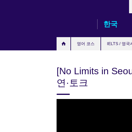
L
Skip
to
main
한국
content
영어 코스
IELTS / 영
[No Limits in
연·토크