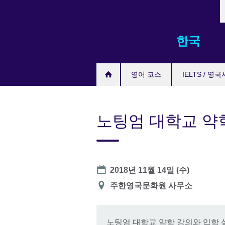
L
Skip
to
main
한국
content
영어 코스
IELTS / 영
노팅엄 대학교 약
Date
2018년 11월 14일 (수)
장
주한영국문화원 사무소
소
노팅엄 대학교 약학 강의와 입학 