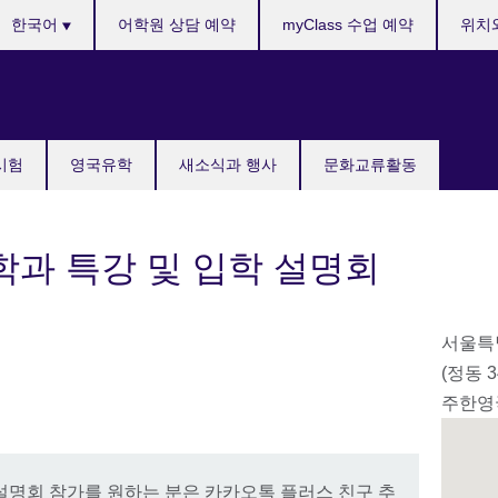
anguages
한국어
어학원 상담 예약
myClass 수업 예약
위치
국시험
영국유학
새소식과 행사
문화교류활동
학과 특강 및 입학 설명회
서울특별
(정동 
주한영
설명회 참가를 원하는 분은 카카오톡 플러스 친구 추