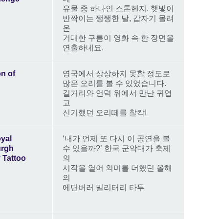
유물 중 하나인 스톤헨지. 햇빛이
반짝이는 쨍쨍한 날, 갑자기 몰려
온
거대한 구름이 영화 속 한 장면을
연출하네요.
on of
영국에서 상상하지 못할 정도로
!
많은 오리를 볼 수 있었습니다.
길거리와 언덕 위에서 만난 귀엽
고
신기했던 오리떼를 찰칵!
yal
‘내가 언제 또 다시 이 공연을 볼
urgh
수 있을까?’ 한국 군악대가 축제
y Tattoo
의
시작을 열어 의미를 더했던 올해
의
에딘버러 밀리터리 타투