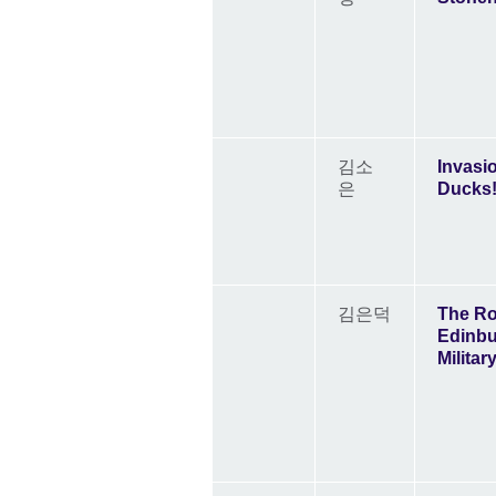
김소
Invasi
은
Ducks
김은덕
The Ro
Edinb
Militar