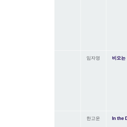
임자영
비오는
한고운
In the