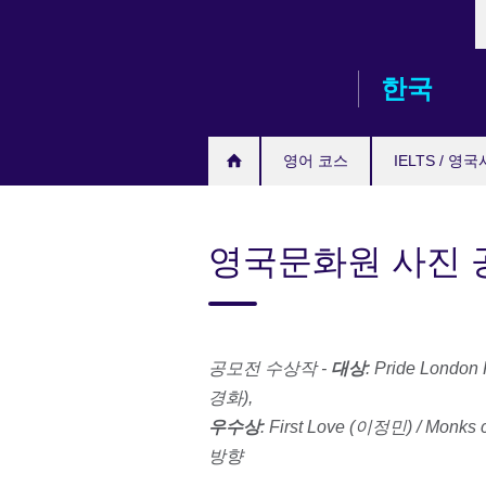
L
Skip
to
main
한국
content
영어 코스
IELTS / 영
영국문화원 사진 
공모전 수상작
-
대상
: Pride London F
경화
),
우수상
:
First Love (
이정민
) /
Monks c
방향