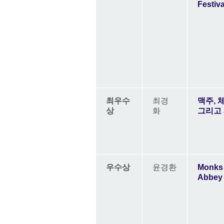
Festiva
최우수
최경
맥주, 
상
화
그리고
우수상
윤경환
Monks 
Abbey