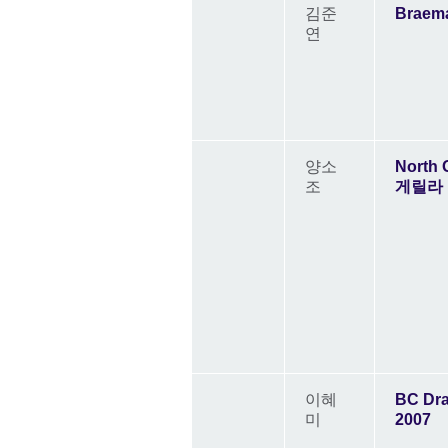
김준
Brae
연
양소
North 
조
게릴라
이혜
BC Dra
미
2007