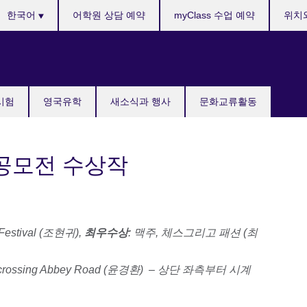
anguages
한국어
어학원 상담 예약
myClass 수업 예약
위치
국시험
영국유학
새소식과 행사
문화교류활동
공모전 수상작
estival (
조현귀
),
최우수상
:
맥주
,
체스
그리고
패션
(
최
rossing Abbey Road (
윤경환
)
–
상단
좌측부터
시계