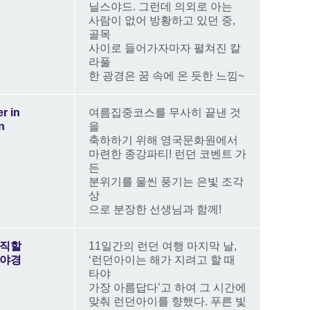
닐스야드. 그런데 의외로 아는
사람이 없어 방황하고 있던 중,
골목
사이로 들어가자마자 펼쳐진 칼
라풀
한 광경은 꿈 속에 온 듯한 느낌~
r in
여름집중코스를 무사히 끝낸 것
on
을
축하하기 위해 영국문화원에서
마련한 종강파티! 런던 코벤트 가
든
분위기를 물씬 풍기는 은빛 조각
상
으로 분장한 선생님과 함께!
간직할
11일간의 런던 여행 마지막 날,
 야경
‘런던아이는 해가 지려고 할 때
타야
가장 아름답다’고 하여 그 시간에
맞춰 런던아이를 향했다. 푸른 빛