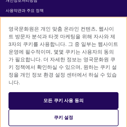
개인정보처리방침
사용약관과 주요 정책
쿠키
영국문화원은 개인 맞춤 온라인 컨텐츠, 웹사이
사이트맵
트 방문자 분석과 타겟 마케팅을 위해 자사와 제
3자의 쿠키를 사용합니다. 그 중 일부는 웹사이트
© 2026 British Council
운영에 필수적이며, 몇몇 쿠키는 사용자의 동의
The United Kingdom’s international organisation for cultural
가 필요합니다. 더 자세한 정보는 영국문화원 쿠
relations and educational opportunities. A registered charity:
키 정책에서 확인하실 수 있으며, 원하는 쿠키 설
209131 (England and Wales) SC037733 (Scotland)
정을 개인 정보 환경 설정 센터에서 하실 수 있습
니다.
등록번호: 110-84-01679 대표자: 사라 데브롤
서울시 중구 서소문로 11길 19 (정동 34-5 배재정동빌딩B동) 2층
모든 쿠키 사용 동의
주한영국문화원 (우) 04516
대표전화: 사무소 02 3702 0601 성인 어학원 1522 8006 어린이
쿠키 설정
어학원 1522 5009 / 팩스: 02 3702 0660