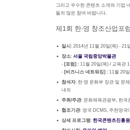
그리고 우수한 콘텐츠 소개와 기업 
들의 많은 참여 바랍니다.
제1회 한∙영 창조산업포
일시
: 2014년 11월 20일(목) - 21일
장소
:
서울 국립중앙박물관
-
[포럼] :
11월 20일(목) / 교육관
-
[비즈니스 네트워킹] :
11월 20일
참석자
: 한∙영 문화부 장관 및 문
내외
주최/주관
: 문화체육관광부, 한
협조기관
: 영국 DCMS, 주한
상세 프로그램
:
한국콘텐츠진흥원