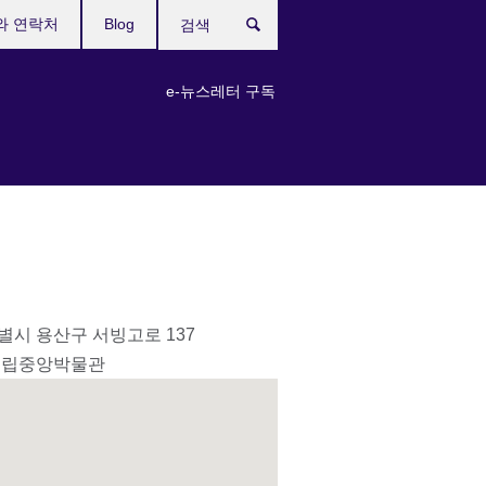
와 연락처
Blog
검
색
e-뉴스레터 구독
별시 용산구 서빙고로 137
국립중앙박물관