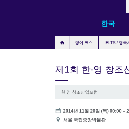
L
Skip
to
main
한국
content
영어 코스
IELTS / 영
제1회 한∙영 창
한∙영 창조산업포럼
Date
2014년 11월 20일 (목) 00:00
–
장
서울 국립중앙박물관
소