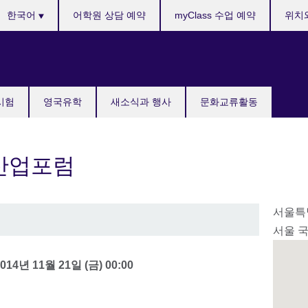
anguages
한국어
어학원 상담 예약
myClass 수업 예약
위치
국시험
영국유학
새소식과 행사
문화교류활동
조산업포럼
서울특
서울 
2014년 11월 21일 (금) 00:00