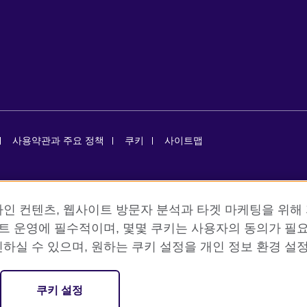
사용약관과 주요 정책
쿠키
사이트맵
isation for cultural relations and educational opportunities. A registe
인 컨텐츠, 웹사이트 방문자 분석과 타겟 마케팅을 위해 
이트 운영에 필수적이며, 몇몇 쿠키는 사용자의 동의가 필요
하실 수 있으며, 원하는 쿠키 설정을 개인 정보 환경 설정
데브롤
-5 배재정동빌딩B동) 2층 주한영국문화원 (우) 04516
쿠키 설정
1522 8006 어린이 어학원 1522 5009 / 팩스: 02 3702 0660