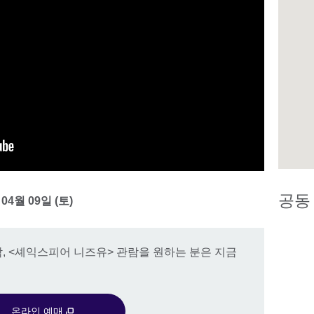
공동
 04월 09일 (토)
, <셰익스피어 니즈유> 관람을 원하는 분은 지금
온라인 예매