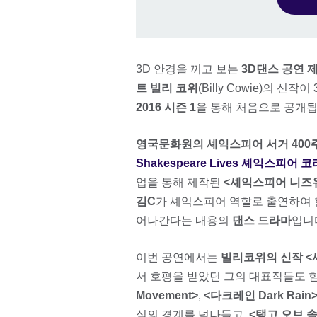
3D 안경을 끼고 보는
3D댄스 공연 
트 빌리 코위
(Billy Cowie)의 신작
2016 시즌 1
을 통해 처음으로 공개됩
영국문화원의 셰익스피어 서거 400
Shakespeare Lives 셰익스피어 
업을 통해 제작된
<셰익스피어 니즈유 S
김C
가 셰익스피어 역할로 출연하여 
어나간다는 내용의
댄스 드라마
입니
이번 공연에서는
빌리코위의 신작 <
서 호평을 받았던 그의 대표작들도 
Movement>
,
<다크레인 Dark Rain
실의 경계를 넘나들고,
<탱고 오브 솔리