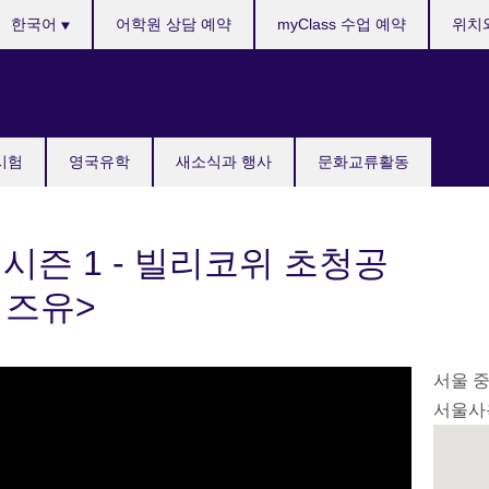
anguages
한국어
어학원 상담 예약
myClass 수업 예약
위치
국시험
영국유학
새소식과 행사
문화교류활동
 시즌 1 - 빌리코위 초청공
니즈유>
서울 
서울사옥