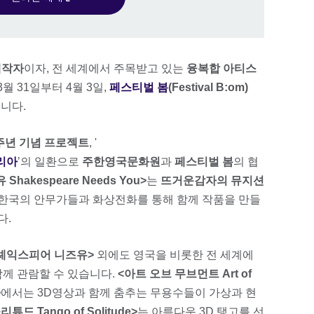
제작자
이자, 전 세계에서 주목받고 있는
융복합 아티스
이 3월 31일부터 4월 3일,
페스티벌 봄
(Festival B:om)
니다.
주년 기념 프로젝트
, '
코리아
’의 일환으로
주한영국문화원
과
페스티벌 봄
의 협
hakespeare Needs You>
는
뜨거운감자의 뮤지션
한국의 안무가들과 화상전화를 통해 함께 작품을 만들
다.
셰익스피어 니즈유>
외에도 영국을 비롯한 전 세계에
함께 관람할 수 있습니다.
<아트 오브 무브먼트 Art of
>
에서는 3D영상과 함께 춤추는 무용수들이 가상과 현
튜드 Tango of Solitude>
는 아름다운 3D 탱고를 선