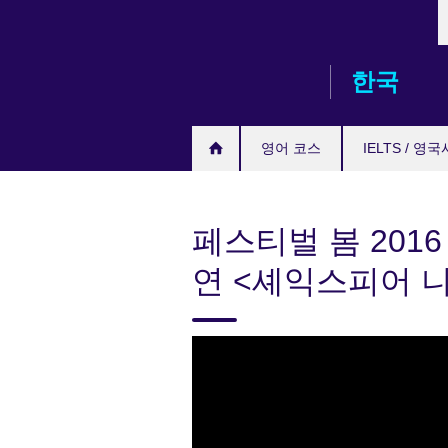
L
Skip
to
main
한국
content
영어 코스
IELTS / 영
페스티벌 봄 2016
연 <셰익스피어 