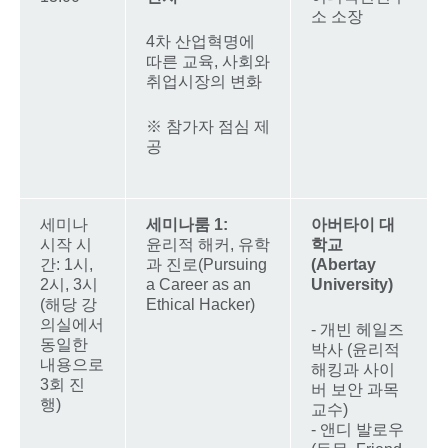
소 소장
4차 산업혁명에
따른 교육, 사회와
취업시장의 변화
※ 참가자 점심 제
공
세미나
세미나룸 1:
아버타이 대
시작 시
윤리적 해커, 유학
학교
간: 1시,
과 진로(Pursuing
(Abertay
2시, 3시
a Career as an
University)
(해당 강
Ethical Hacker)
의실에서
- 개빈 헤일즈
동일한
박사 (윤리적
내용으로
해킹과 사이
3회 진
버 보안 과목
행)
교수)
- 앤디 발로우