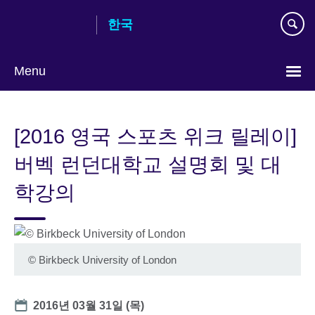
Skip
한국
to
main
content
Menu
Languages
[2016 영국 스포츠 위크 릴레이]
버벡 런던대학교 설명회 및 대
학강의
©
Birkbeck University of London
Date
2016년 03월 31일 (목)