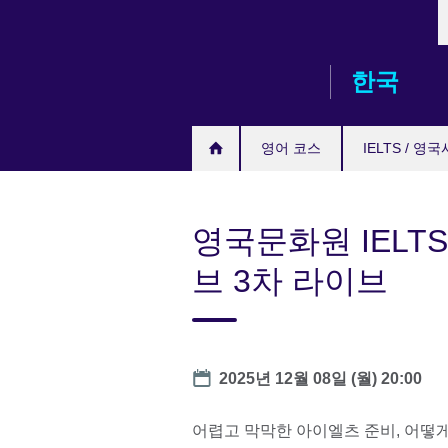
L
Skip
to
main
한국
content
영어 코스
IELTS / 영
영국문화원 IELTS
브 3차 라이브
Date
2025년 12월 08일 (월) 20:00
어렵고 막막한 아이엘츠 준비, 어떻게