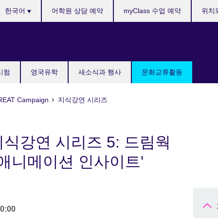
anguages
한국어
어학원 상담 예약
myClass 수업 예약
위치
국시험
영국유학
새소식과 행사
문화교류활동
AT Campaign
지식강연 시리즈
식강연 시리즈 5: 드림웍
'애니메이션 인사이트'
0:00