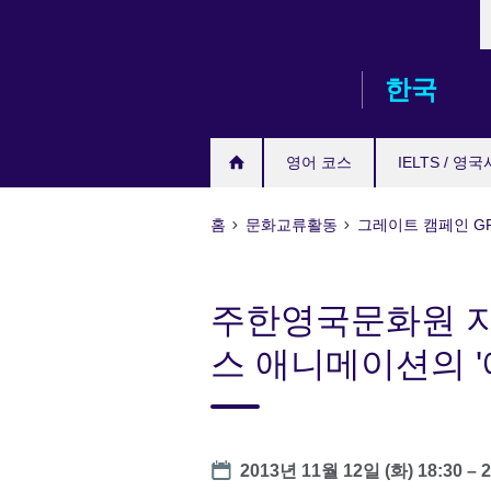
L
Skip
to
main
한국
content
영어 코스
IELTS / 영
홈
문화교류활동
그레이트 캠페인 GRE
주한영국문화원 지
스 애니메이션의 
Date
2013년 11월 12일 (화)
18:30
–
2