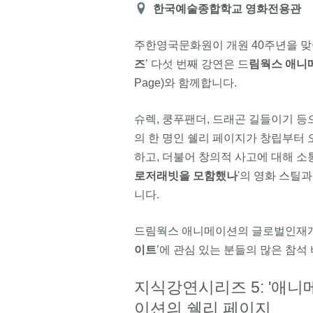
장
한국예술종합학교 영화전용관
소
주한영국문화원이 개원 40주년을 맞
즈
’ 다섯 번째 강연은 드
림웍스 애니
Page)와 함께합니다.
슈렉, 쿵푸팬더, 드래곤 길들이기 
의 한 명인 쉘리 페이지가 창립부터
하고, 더불어 창의적 사고에 대해 소
로저래빗을 모함했나
'의 영화 스틸
니다.
드림웍스 애니메이션의 글로벌인재개발
이트
’에 관심 있는 분들의 많은 참석
지식강연시리즈 5: '애니
이션의 쉘리 페이지