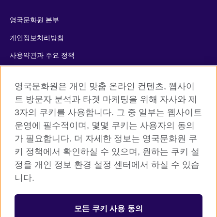
영국문화원 본부
개인정보처리방침
사용약관과 주요 정책
쿠키
영국문화원은 개인 맞춤 온라인 컨텐츠, 웹사이
사이트맵
트 방문자 분석과 타겟 마케팅을 위해 자사와 제
3자의 쿠키를 사용합니다. 그 중 일부는 웹사이트
© 2026 British Council
운영에 필수적이며, 몇몇 쿠키는 사용자의 동의
The United Kingdom’s international organisation for cultural
가 필요합니다. 더 자세한 정보는 영국문화원 쿠
relations and educational opportunities. A registered charity:
키 정책에서 확인하실 수 있으며, 원하는 쿠키 설
209131 (England and Wales) SC037733 (Scotland)
정을 개인 정보 환경 설정 센터에서 하실 수 있습
니다.
등록번호: 110-84-01679 대표자: 사라 데브롤
서울시 중구 서소문로 11길 19 (정동 34-5 배재정동빌딩B동) 2층
모든 쿠키 사용 동의
주한영국문화원 (우) 04516