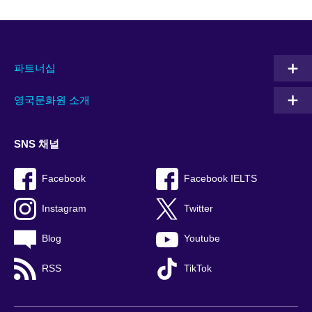
파트너십
영국문화원 소개
SNS 채널
Facebook
Facebook IELTS
Instagram
Twitter
Blog
Youtube
RSS
TikTok