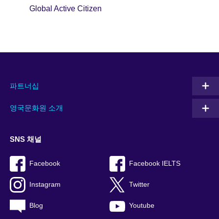
Global Active Citizen
파트너십
영국문화원 소개
SNS 채널
Facebook
Facebook IELTS
Instagram
Twitter
Blog
Youtube