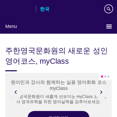
Skip
한국
to
main
content
Menu
Languages
주한영국문화원의 새로운 성인
영어코스, myClass
원어민과 강사와 함께하는 실용 영어회화 코스
myClass
주한영국문화원이 새롭게 선보이는 myClass 코스에
서 영국유학을 위한 영어실력을 갖추어보세요.