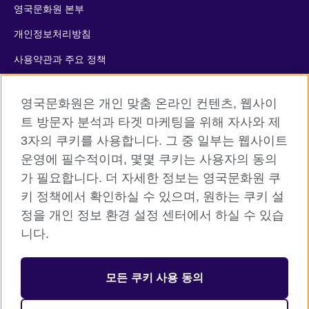
영국문화원 본부
개인정보처리방침
사용약관과 주요 정책
쿠키
영국문화원은 개인 맞춤 온라인 컨텐츠, 웹사이
사이트맵
트 방문자 분석과 타겟 마케팅을 위해 자사와 제
3자의 쿠키를 사용합니다. 그 중 일부는 웹사이트
© 2026 British Council
운영에 필수적이며, 몇몇 쿠키는 사용자의 동의
The United Kingdom’s international organisation for cultural
가 필요합니다. 더 자세한 정보는 영국문화원 쿠
relations and educational opportunities. A registered charity:
키 정책에서 확인하실 수 있으며, 원하는 쿠키 설
209131 (England and Wales) SC037733 (Scotland)
정을 개인 정보 환경 설정 센터에서 하실 수 있습
니다.
등록번호: 110-84-01679 대표자: 사라 데브롤
서울시 중구 서소문로 11길 19 (정동 34-5 배재정동빌딩B동) 2층
모든 쿠키 사용 동의
주한영국문화원 (우) 04516
대표전화: 사무소 02 3702 0601 성인 어학원 1522 8006 어린이