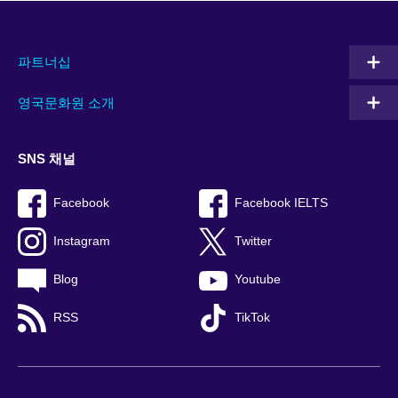
파트너십
영국문화원 소개
SNS 채널
Facebook
Facebook IELTS
Instagram
Twitter
Blog
Youtube
RSS
TikTok