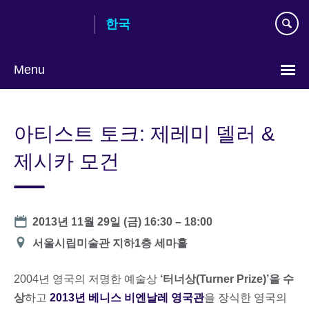
Skip
한국
to
main
content
Menu
Languages
아티스트 토크: 제레미 델러 &
제시카 모건
Date
2013년 11월 29일 (금)
16:30
–
18:00
장
서울시립미술관 지하1층 세마홀
소
2004년 영국의 저명한 예술상
‘터너상(Turner Prize)’을 수
상
하고
2013년 베니스 비엔날레 영국관
을 장식한 영국의