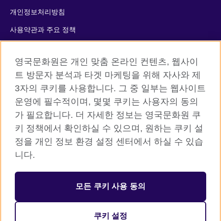
개인정보처리방침
사용약관과 주요 정책
쿠키
영국문화원은 개인 맞춤 온라인 컨텐츠, 웹사이
사이트맵
트 방문자 분석과 타겟 마케팅을 위해 자사와 제
3자의 쿠키를 사용합니다. 그 중 일부는 웹사이트
© 2026 British Council
운영에 필수적이며, 몇몇 쿠키는 사용자의 동의
The United Kingdom’s international organisation for cultural
가 필요합니다. 더 자세한 정보는 영국문화원 쿠
relations and educational opportunities. A registered charity:
키 정책에서 확인하실 수 있으며, 원하는 쿠키 설
209131 (England and Wales) SC037733 (Scotland)
정을 개인 정보 환경 설정 센터에서 하실 수 있습
니다.
등록번호: 110-84-01679 대표자: 사라 데브롤
서울시 중구 서소문로 11길 19 (정동 34-5 배재정동빌딩B동) 2층
모든 쿠키 사용 동의
주한영국문화원 (우) 04516
대표전화: 사무소 02 3702 0601 성인 어학원 1522 8006 어린이
쿠키 설정
어학원 1522 5009 / 팩스: 02 3702 0660