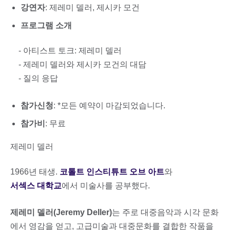
강연자
: 제레미 델러, 제시카 모건
프로그램 소개
- 아티스트 토크: 제레미 델러
- 제레미 델러와 제시카 모건의 대담
- 질의 응답
참가신청
: *모든 예약이 마감되었습니다.
참가비
: 무료
제레미 델러
1966년 태생.
코톨트 인스티튜트 오브 아트
와
서섹스 대학교
에서 미술사를 공부했다.
제레미 델러(Jeremy Deller)
는 주로 대중음악과 시각 문화
에서 영감을 얻고, 고급미술과 대중문화를 결합한 작품을