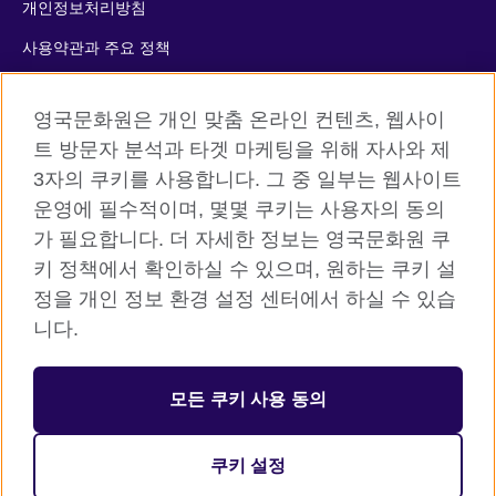
개인정보처리방침
사용약관과 주요 정책
쿠키
영국문화원은 개인 맞춤 온라인 컨텐츠, 웹사이
사이트맵
트 방문자 분석과 타겟 마케팅을 위해 자사와 제
3자의 쿠키를 사용합니다. 그 중 일부는 웹사이트
© 2026 British Council
운영에 필수적이며, 몇몇 쿠키는 사용자의 동의
The United Kingdom’s international organisation for cultural
가 필요합니다. 더 자세한 정보는 영국문화원 쿠
relations and educational opportunities. A registered charity:
키 정책에서 확인하실 수 있으며, 원하는 쿠키 설
209131 (England and Wales) SC037733 (Scotland)
정을 개인 정보 환경 설정 센터에서 하실 수 있습
니다.
등록번호: 110-84-01679 대표자: 사라 데브롤
서울시 중구 서소문로 11길 19 (정동 34-5 배재정동빌딩B동) 2층
모든 쿠키 사용 동의
주한영국문화원 (우) 04516
대표전화: 사무소 02 3702 0601 성인 어학원 1522 8006 어린이
쿠키 설정
어학원 1522 5009 / 팩스: 02 3702 0660