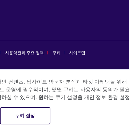
사용약관과 주요 정책
쿠키
사이트맵
isation for cultural relations and educational opportunities. A registe
인 컨텐츠, 웹사이트 방문자 분석과 타겟 마케팅을 위해 
이트 운영에 필수적이며, 몇몇 쿠키는 사용자의 동의가 필요
하실 수 있으며, 원하는 쿠키 설정을 개인 정보 환경 설정
데브롤
-5 배재정동빌딩B동) 2층 주한영국문화원 (우) 04516
쿠키 설정
1522 8006 어린이 어학원 1522 5009 / 팩스: 02 3702 0660