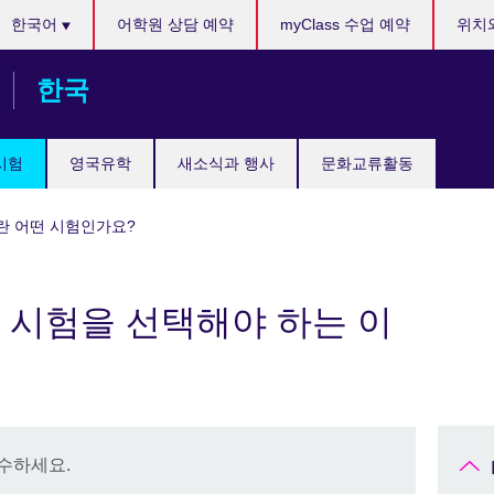
anguages
한국어
어학원 상담 예약
myClass 수업 예약
위치
한국
국시험
영국유학
새소식과 행사
문화교류활동
S란 어떤 시험인가요?
S 시험을 선택해야 하는 이
접수하세요.