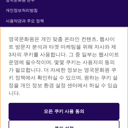
영국문화원 본부
개인정보처리방침
사용약관과 주요 정책
쿠키
영국문화원은 개인 맞춤 온라인 컨텐츠, 웹사이
사이트맵
트 방문자 분석과 타겟 마케팅을 위해 자사와 제
3자의 쿠키를 사용합니다. 그 중 일부는 웹사이트
© 2026 British Council
운영에 필수적이며, 몇몇 쿠키는 사용자의 동의
The United Kingdom’s international organisation for cultural
가 필요합니다. 더 자세한 정보는 영국문화원 쿠
relations and educational opportunities. A registered charity:
키 정책에서 확인하실 수 있으며, 원하는 쿠키 설
209131 (England and Wales) SC037733 (Scotland)
정을 개인 정보 환경 설정 센터에서 하실 수 있습
니다.
등록번호: 110-84-01679 대표자: 사라 데브롤
서울시 중구 서소문로 11길 19 (정동 34-5 배재정동빌딩B동) 2층
모든 쿠키 사용 동의
주한영국문화원 (우) 04516
대표전화: 사무소 02 3702 0601 성인 어학원 1522 8006 어린이