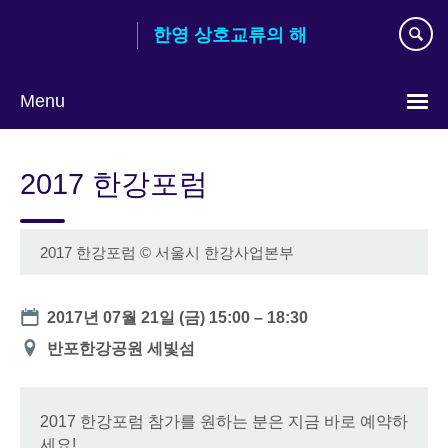
Skip
한영 상호교류의 해
to
main
content
Menu
Languages
2017 한강포럼
2017 한강포럼
©
서울시 한강사업본부
Date
2017년 07월 21일 (금)
15:00
–
18:30
장
반포한강공원 세빛섬
소
2017 한강포럼 참가를 원하는 분은 지금 바로 예약하
세요!